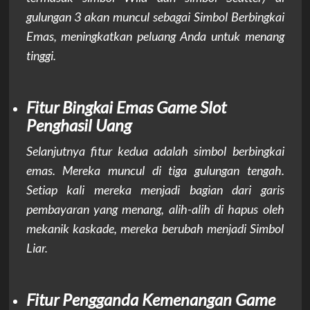
gulungan 3 akan muncul sebagai Simbol Berbingkai
Emas, meningkatkan peluang Anda untuk menang
tinggi.
Fitur Bingkai Emas Game Slot
Penghasil Uang
Selanjutnya fitur kedua adalah simbol berbingkai
emas. Mereka muncul di tiga gulungan tengah.
Setiap kali mereka menjadi bagian dari garis
pembayaran yang menang, alih-alih di hapus oleh
mekanik kaskade, mereka berubah menjadi Simbol
Liar.
Fitur Pengganda Kemenangan Game