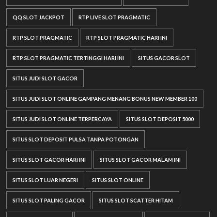
QQ SLOT JACKPOT
RTP LIVE SLOT PRAGMATIC
RTP SLOT PRAGMATIC
RTP SLOT PRAGMATIC HARI INI
RTP SLOT PRAGMATIC TERTINGGI HARI INI
SITUS GACOR SLOT
SITUS JUDI SLOT GACOR
SITUS JUDI SLOT ONLINE GAMPANG MENANG BONUS NEW MEMBER 100
SITUS JUDI SLOT ONLINE TERPERCAYA
SITUS SLOT DEPOSIT 5000
SITUS SLOT DEPOSIT PULSA TANPA POTONGAN
SITUS SLOT GACOR HARI INI
SITUS SLOT GACOR MALAM INI
SITUS SLOT LUAR NEGERI
SITUS SLOT ONLINE
SITUS SLOT PALING GACOR
SITUS SLOT SCATTER HITAM