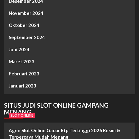
Desember 2024
November 2024
Oktober 2024
September 2024
Juni 2024
Maret 2023
Februari 2023
Januari 2023
SITUS JUDI SLOT ONLINE GAMPANG
MENANG
SLOT ONLINE
Agen Slot Online Gacor Rtp Tertinggi 2026 Resmi &
Terpercaya Mudah Menang