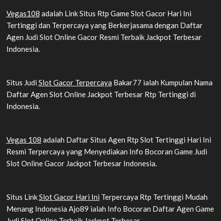
Vegas108
adalah Link Situs Rtp Game Slot Gacor Hari Ini
Tertinggi dan Terpercaya yang Berkerjasama dengan Daftar
Agen Judi Slot Online Gacor Resmi Terbaik Jackpot Terbesar
Indonesia.
Situs Judi
Slot Gacor Terpercaya
Bakar77 ialah Kumpulan Nama
Daftar Agen Slot Online Jackpot Terbesar Rtp Tertinggi di
Indonesia.
Vegas 108
adalah Daftar Situs Agen Rtp Slot Tertinggi Hari Ini
Resmi Terpercaya yang Menyediakan Info Bocoran Game Judi
Slot Online Gacor Jackpot Terbesar Indonesia.
Situs Link
Slot Gacor Hari Ini
Terpercaya Rtp Tertinggi Mudah
Menang Indonesia Ajo89 ialah Info Bocoran Daftar Agen Game
Judi Slot Online Terbaik Jackpot Terbesar.