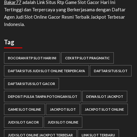
Bakar77
adalah Link Situs Rtp Game Slot Gacor Hari Ini
Tertinggi dan Terpercaya yang Berkerjasama dengan Daftar
Agen Judi Slot Online Gacor Resmi Terbaik Jackpot Terbesar
Indonesia.
Tag
BOCORAN RTP SLOT HARI INI
CEK RTP SLOT PRAGMATIC
DAFTAR SITUS JUDI SLOT ONLINE TERPERCAYA
DAFTAR SITUS SLOT
DAFTAR SITUS SLOT GACOR
DEPOSIT PULSA TANPA POTONGAN SLOT
DEWA SLOT JACKPOT
GAME SLOT ONLINE
JACKPOT SLOT
JACKPOT SLOT ONLINE
JUDI SLOT GACOR
JUDI SLOT ONLINE
JUDI SLOT ONLINE JACKPOT TERBESAR
LINK SLOT TERBARU