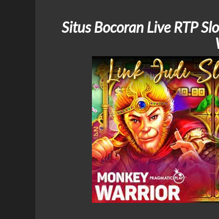
Situs Bocoran Live RTP Slo