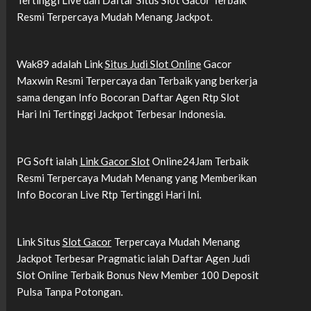
Tertinggi Live dan Daftar Situs Slot Gacor Terbaik
Resmi Terpercaya Mudah Menang Jackpot.
Wak89 adalah Link
Situs Judi Slot Online
Gacor
Maxwin Resmi Terpercaya dan Terbaik yang berkerja
sama dengan Info Bocoran Daftar Agen Rtp Slot
Hari Ini Tertinggi Jackpot Terbesar Indonesia.
PG Soft ialah
Link Gacor Slot
Online24Jam Terbaik
Resmi Terpercaya Mudah Menang yang Memberikan
Info Bocoran Live Rtp Tertinggi Hari Ini.
Link Situs
Slot Gacor
Terpercaya Mudah Menang
Jackpot Terbesar Pragmatic ialah Daftar Agen Judi
Slot Online Terbaik Bonus New Member 100 Deposit
Pulsa Tanpa Potongan.