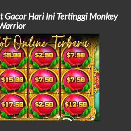
t Gacor Hari Ini Tertinggi Monkey
Warrior