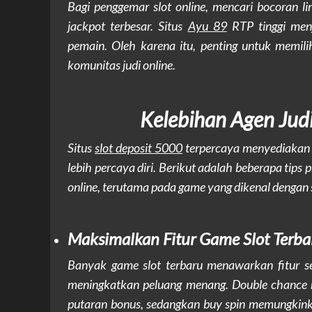
Bagi penggemar slot online, mencari bocoran l
jackpot terbesar. Situs
Ayu 89
RTP tinggi menj
pemain. Oleh karena itu, penting untuk memilih
komunitas judi online.
Kelebihan Agen Jud
Situs
slot deposit 5000
terpercaya menyediakan f
lebih percaya diri. Berikut adalah beberapa tip
online, terutama pada game yang dikenal dengan s
Maksimalkan Fitur Game Slot Terba
Banyak game slot terbaru menawarkan fitur s
meningkatkan peluang menang. Double chanc
putaran bonus, sedangkan buy spin memungkink