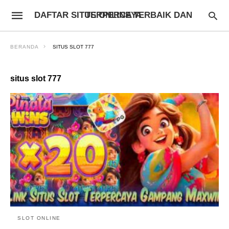
DAFTAR SITUS ONLINE TERBAIK DAN TERPERCAYA
BERANDA
SITUS SLOT 777
situs slot 777
SLOT ONLINE